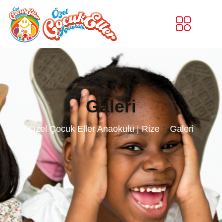
Galeri
Özel Çocuk Eller Anaokulu | Rize
>
Galeri