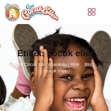
Etiket:
cocuk eller
Özel Çocuk Eller Anaokulu | Rize
>
Blog
>
cocuk eller