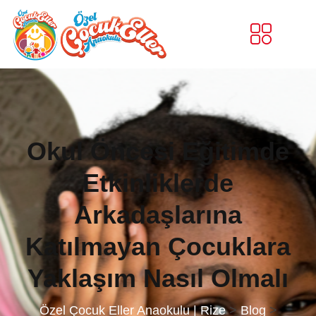
Okul Öncesi Eğitimde
Etkinliklerde
Arkadaşlarına
Katılmayan Çocuklara
Yaklaşım Nasıl Olmalı
Özel Çocuk Eller Anaokulu | Rize
>
Blog
>