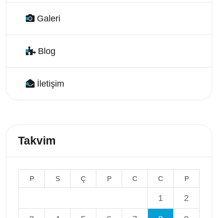
Galeri
Blog
İletişim
Takvim
P
S
Ç
P
C
C
P
1
2