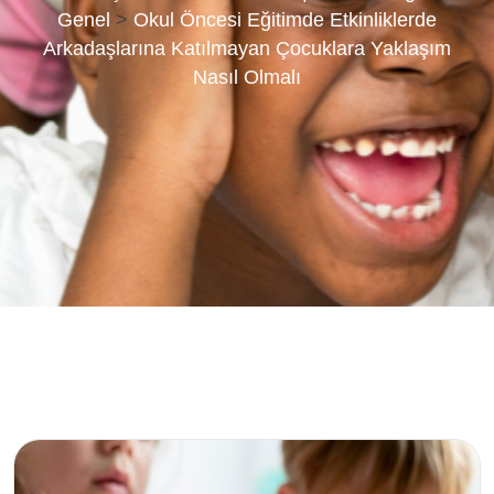
Genel
>
Okul Öncesi Eğitimde Etkinliklerde
Arkadaşlarına Katılmayan Çocuklara Yaklaşım
Nasıl Olmalı